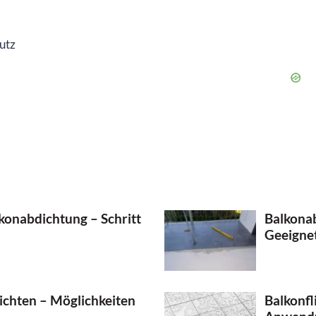
utz
konabdichtung – Schritt
Balkona
Geeignet
chten – Möglichkeiten
Balkonfl