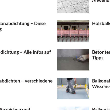
Anwend
konabdichtung – Diese
Holzbalk
g
bdichtung – Alle Infos auf
Betonter
Tipps
 abdichten – verschiedene
Balkonab
Wissens
 Anzeichen und
Balkon i