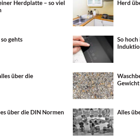
ner Herdplatte – so viel
Herd übe
n
 so gehts
So hoch 
Indukti
lles über die
Waschbet
Gewicht
lles über die DIN Normen
Alles üb