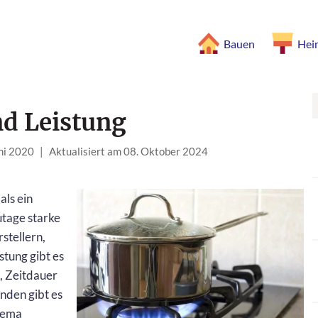
Bauen
Hei
nd Leistung
uni 2020
|
Aktualisiert am 08. Oktober 2024
als ein
utage starke
stellern,
tung gibt es
s, Zeitdauer
nden gibt es
hema