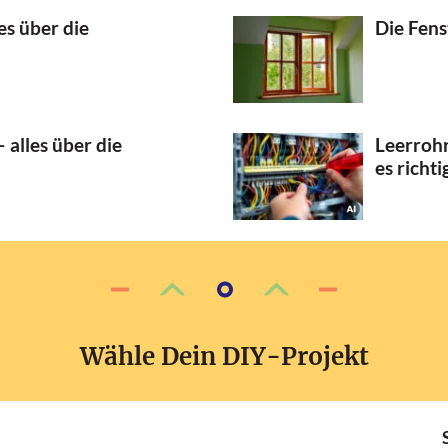
es über die
Die Fens
 alles über die
Leerrohr
es richti
Wähle Dein DIY-Projekt