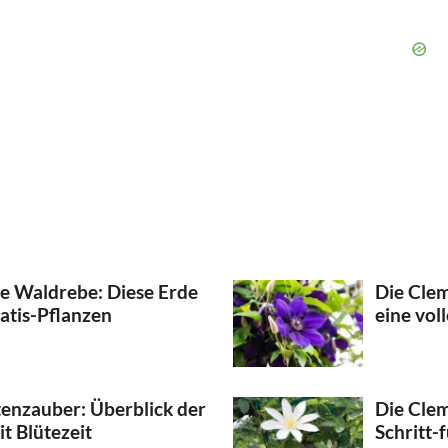
e Waldrebe: Diese Erde
Die Clem
atis-Pflanzen
eine vol
tenzauber: Überblick der
Die Clem
t Blütezeit
Schritt-