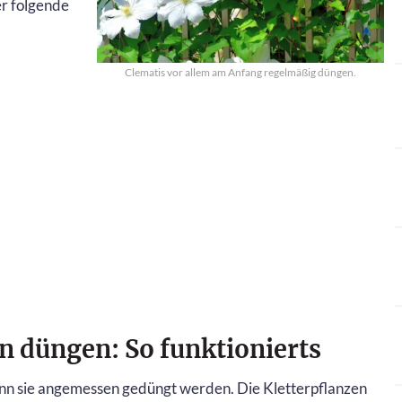
er folgende
Clematis vor allem am Anfang regelmäßig düngen.
n düngen: So funktionierts
n sie angemessen gedüngt werden. Die Kletterpflanzen