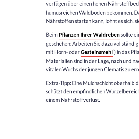
verfügen über einen hohen Nährstoffbeda
humusreichen Waldboden bekommen. Dami
Nährstoffen starten kann, lohnt es sich, 
Beim
Pflanzen Ihrer Waldreben
sollte e
geschehen: Arbeiten Sie dazu vollständi
mit Horn- oder
Gesteinsmehl
) in das Pf
*
Materialien sind in der Lage, nach und n
vitalen Wuchs der jungen Clematis zu er
Extra-Tipp: Eine Mulchschicht oberhalb d
schützt den empfindlichen Wurzelbereic
einem Nährstoffverlust.