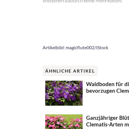
entstehen dadurch keine Mehrkosten.
Artikelbild: magicflute002/iStock
ÄHNLICHE ARTIKEL
Waldboden für di
bevorzugen Clem
Ganzjähriger Blü
Clematis-Arten mi