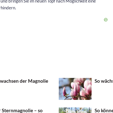
 und bringen Sie im neuen Topf nach Möglichkeit eine
rhindern.
 wachsen der Magnolie
So wächs
 Sternmagnolie – so
So könne