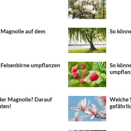
e Magnolie auf dem
So könn
e Felsenbirne umpflanzen
So könne
umpflan
 der Magnolie? Darauf
Welche 
uten!
gefährli