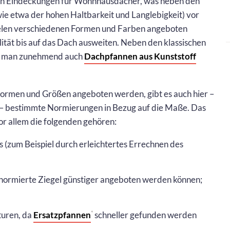
en Eindeckungen für Wohnhausdächer, was neben den
wie etwa der hohen Haltbarkeit und Langlebigkeit) vor
 vielen verschiedenen Formen und Farben angeboten
alität bis auf das Dach ausweiten. Neben den klassischen
nn man zunehmend auch
Dachpfannen aus Kunststoff
rmen und Größen angeboten werden, gibt es auch hier –
s – bestimmte Normierungen in Bezug auf die Maße. Das
vor allem die folgenden gehören:
(zum Beispiel durch erleichtertes Errechnen des
normierte Ziegel günstiger angeboten werden können;
turen, da
Ersatzpfannen
schneller gefunden werden
*