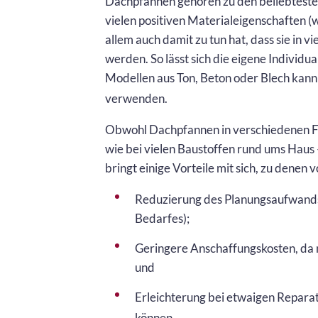
Dachpfannen gehören zu den beliebtest
vielen positiven Materialeigenschaften (
allem auch damit zu tun hat, dass sie in
werden. So lässt sich die eigene Individu
Modellen aus Ton, Beton oder Blech ka
verwenden.
Obwohl Dachpfannen in verschiedenen Fo
wie bei vielen Baustoffen rund ums Hau
bringt einige Vorteile mit sich, zu denen 
Reduzierung des Planungsaufwands 
Bedarfes);
Geringere Anschaffungskosten, da 
und
Erleichterung bei etwaigen Repara
können.