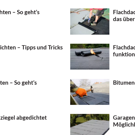
ten – So geht’s
Flachdac
das übe
chten – Tipps und Tricks
Flachdac
funktion
en – So geht’s
Bitumend
iegel abgedichtet
Garagen
Möglichk