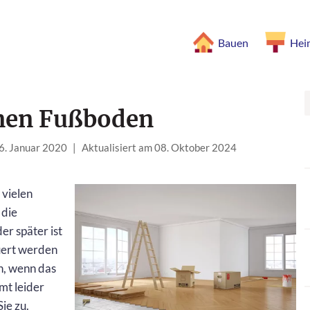
Bauen
Hei
inen Fußboden
06. Januar 2020
|
Aktualisiert am 08. Oktober 2024
 vielen
 die
r später ist
uert werden
n, wenn das
mt leider
ie zu.