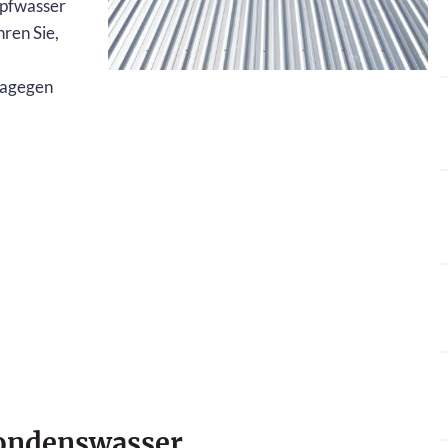
opfwasser
ren Sie,
dagegen
Kondenswasser