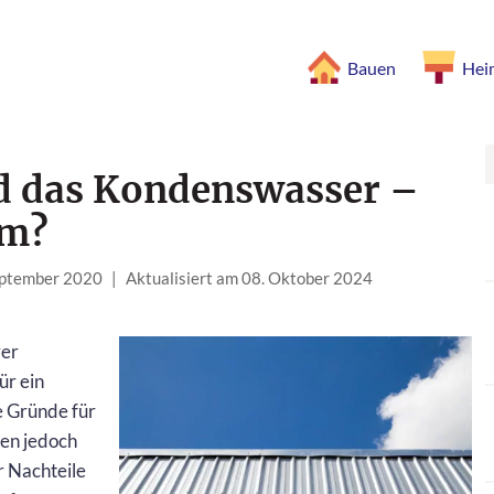
Bauen
Hei
d das Kondenswasser –
em?
September 2020
|
Aktualisiert am 08. Oktober 2024
rer
ür ein
e Gründe für
en jedoch
r Nachteile