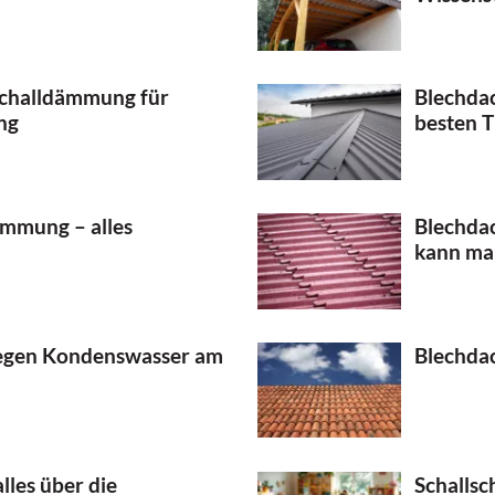
Schalldämmung für
Blechda
ng
besten T
mmung – alles
Blechda
kann ma
gegen Kondenswasser am
Blechdac
lles über die
Schallsc