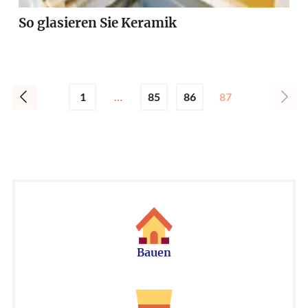
So glasieren Sie Keramik
1
…
85
86
87
Bauen