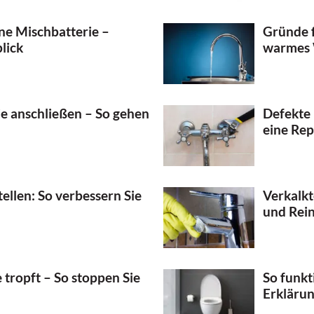
ine Mischbatterie –
Gründe f
lick
warmes 
ie anschließen – So gehen
Defekte 
eine Rep
tellen: So verbessern Sie
Verkalk
und Rei
 tropft – So stoppen Sie
So funkt
Erkläru