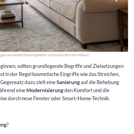
ngen vermeidet Planungsfehler und erleichtert den Ablauf.
eginnen, sollten grundlegende Begriffe und Zielsetzungen
t in der Regel kosmetische Eingriffe wie das Streichen,
Gegensatz dazu zielt eine
Sanierung
auf die Behebung
während eine
Modernisierung
den Komfort und die
weise durch neue Fenster oder Smart-Home-Technik.
ung
?