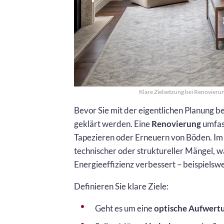
Klare Zielsetzung bei Renovieru
Bevor Sie mit der eigentlichen Planung b
geklärt werden. Eine
Renovierung
umfass
Tapezieren oder Erneuern von Böden. Im 
technischer oder struktureller Mängel, 
Energieeffizienz verbessert – beispiels
Definieren Sie klare Ziele:
Geht es um eine
optische Aufwert