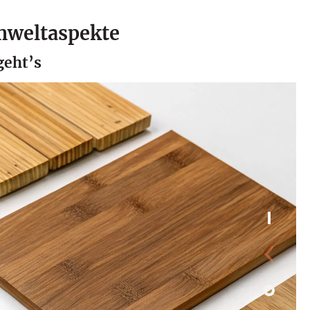
mweltaspekte
geht’s