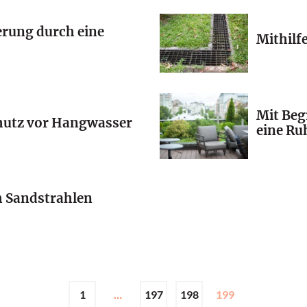
rung durch eine
Mithilf
Mit Beg
chutz vor Hangwasser
eine Ru
h Sandstrahlen
1
…
197
198
199