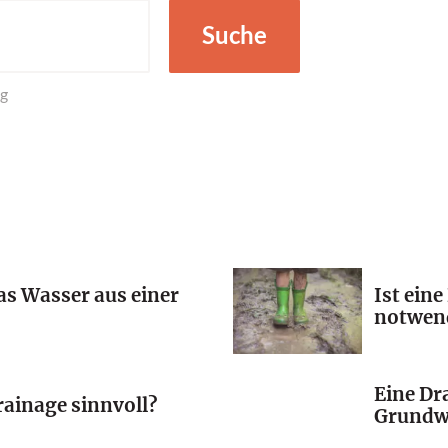
Suche
ng
as Wasser aus einer
Ist ein
notwen
Eine Dr
rainage sinnvoll?
Grundw