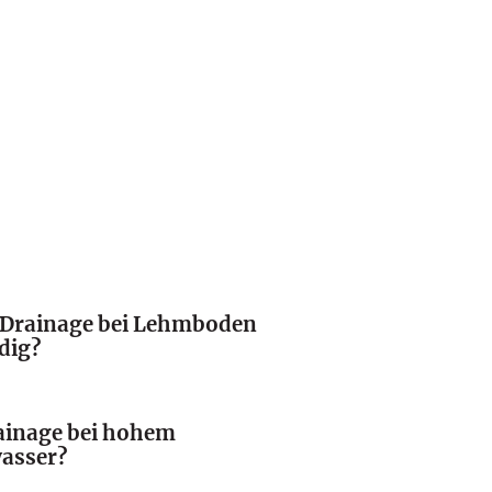
e Drainage bei Lehmboden
dig?
ainage bei hohem
asser?