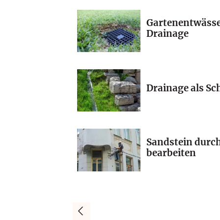
Gartenentwässe
Drainage
Drainage als S
Sandstein durc
bearbeiten