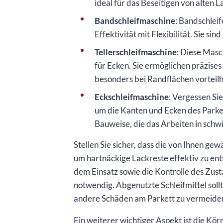
ideal für das Beseitigen von alten 
Bandschleifmaschine
: Bandschleif
Effektivität mit Flexibilität. Sie s
Tellerschleifmaschine
: Diese Masc
für Ecken. Sie ermöglichen präzises
besonders bei Randflächen vorteilha
Eckschleifmaschine
: Vergessen Si
um die Kanten und Ecken des Parke
Bauweise, die das Arbeiten in schwi
Stellen Sie sicher, dass die von Ihnen ge
um hartnäckige Lackreste effektiv zu en
dem Einsatz sowie die Kontrolle des Zust
notwendig. Abgenutzte Schleifmittel sol
andere Schäden am Parkett zu vermeide
Ein weiterer wichtiger Aspekt ist die Kör