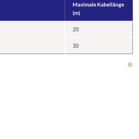
Maximale Kabellänge
(m)
20
30