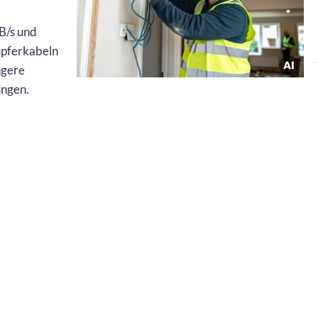
B/s und
upferkabeln
ngere
ungen.