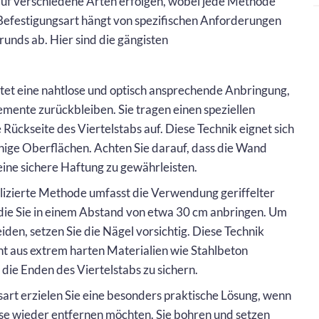
 auf verschiedene Arten erfolgen, wobei jede Methode
 Befestigungsart hängt von spezifischen Anforderungen
unds ab. Hier sind die gängisten
tet eine nahtlose und optisch ansprechende Anbringung,
emente zurückbleiben. Sie tragen einen speziellen
Rückseite des Viertelstabs auf. Diese Technik eignet sich
ähige Oberflächen. Achten Sie darauf, dass die Wand
 eine sichere Haftung zu gewährleisten.
plizierte Methode umfasst die Verwendung geriffelter
die Sie in einem Abstand von etwa 30 cm anbringen. Um
iden, setzen Sie die Nägel vorsichtig. Diese Technik
cht aus extrem harten Materialien wie Stahlbeton
 die Enden des Viertelstabs zu sichern.
sart erzielen Sie eine besonders praktische Lösung, wenn
ise wieder entfernen möchten. Sie bohren und setzen