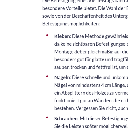
Die Befestigung eines Viertelstags kann
besondere Vorteile bietet. Die Wahl der
sowie von der Beschaffenheit des Untergr
Befestigungsmöglichkeiten:
Kleben
: Diese Methode gewährleis
da keine sichtbaren Befestigungsel
Montagekleber gleichmäßig auf die 
besonders gut für glatte und tragf
sauber, trocken und fettfrei ist, um
Nageln
: Diese schnelle und unkom
Nägel von mindestens 4 cm Länge, 
ein Absplittern des Holzes zu verme
funktioniert gut an Wänden, die ni
bestehen. Vergessen Sie nicht, auch
Schrauben
: Mit dieser Befestigung
Sie die Leisten später möglicherwe