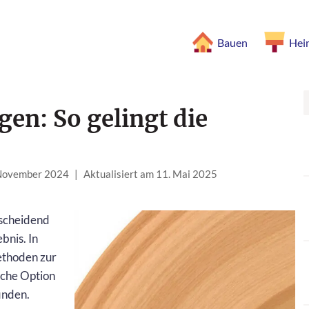
Bauen
Hei
igen: So gelingt die
 November 2024
|
Aktualisiert am 11. Mai 2025
tscheidend
bnis. In
ethoden zur
iche Option
inden.