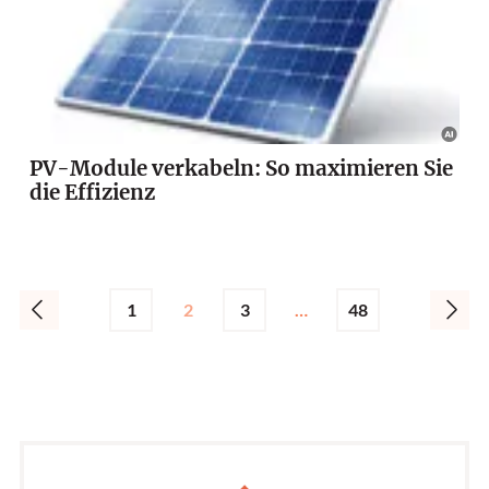
PV-Module verkabeln: So maximieren Sie
die Effizienz
1
2
3
…
48