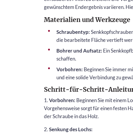
gewünschtem Endergebnis variieren. Hier s
Materialien und Werkzeuge
Schraubentyp:
Senkkopfschrauben e
die bearbeitete Fläche vertieft we
Bohrer und Aufsatz:
Ein Senkkopfb
schaffen.
Vorbohren:
Beginnen Sie immer mit
und eine solide Verbindung zu gewä
Schritt-für-Schritt-Anleitu
1.
Vorbohren:
Beginnen Sie mit einem Loc
Vorgehensweise sorgt für einen festen Ha
der Schraube in das Holz.
2.
Senkung des Lochs: