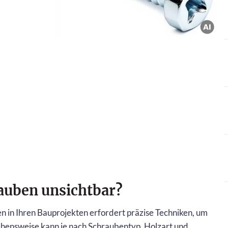
auben unsichtbar?
 in Ihren Bauprojekten erfordert präzise Techniken, um
gehensweise kann je nach Schraubentyp, Holzart und