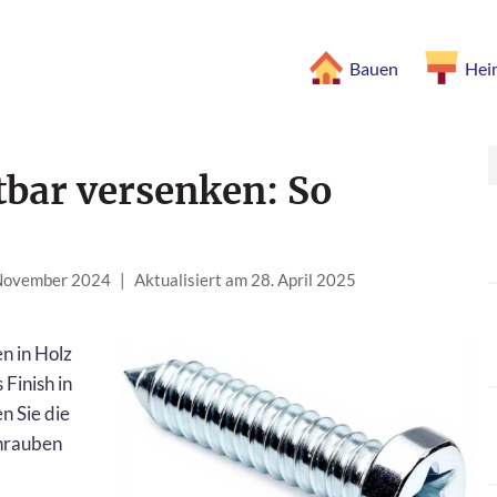
Bauen
Hei
bar versenken: So
 November 2024
|
Aktualisiert am 28. April 2025
n in Holz
Finish in
n Sie die
chrauben