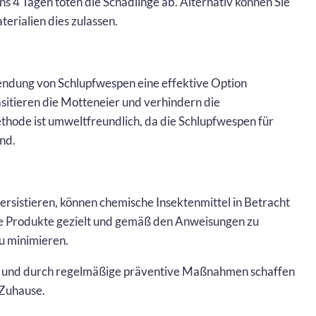
 4 Tagen töten die Schädlinge ab. Alternativ können Sie
terialien dies zulassen.
endung von Schlupfwespen eine effektive Option
asitieren die Motteneier und verhindern die
hode ist umweltfreundlich, da die Schlupfwespen für
nd.
persistieren, können chemische Insektenmittel in Betracht
se Produkte gezielt und gemäß den Anweisungen zu
u minimieren.
 und durch regelmäßige präventive Maßnahmen schaffen
 Zuhause.