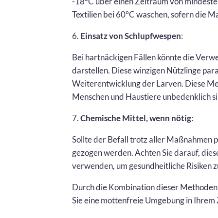
-18°C über einen Zeitraum von mindestens
Textilien bei 60°C waschen, sofern die Ma
6.
Einsatz von Schlupfwespen
:
Bei hartnäckigen Fällen könnte die Verw
darstellen. Diese winzigen Nützlinge par
Weiterentwicklung der Larven. Diese Met
Menschen und Haustiere unbedenklich si
7.
Chemische Mittel, wenn nötig
:
Sollte der Befall trotz aller Maßnahmen 
gezogen werden. Achten Sie darauf, die
verwenden, um gesundheitliche Risiken z
Durch die Kombination dieser Methoden
Sie eine mottenfreie Umgebung in Ihrem