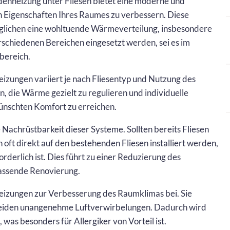
denheizung unter Fliesen bietet eine moderne und
n Eigenschaften Ihres Raumes zu verbessern. Diese
öglichen eine wohltuende Wärmeverteilung, insbesondere
rschiedenen Bereichen eingesetzt werden, sei es im
bereich.
izungen variiert je nach Fliesentyp und Nutzung des
en, die Wärme gezielt zu regulieren und individuelle
nschten Komfort zu erreichen.
e Nachrüstbarkeit dieser Systeme. Sollten bereits Fliesen
oft direkt auf den bestehenden Fliesen installiert werden,
rderlich ist. Dies führt zu einer Reduzierung des
assende Renovierung.
eizungen zur Verbesserung des Raumklimas bei. Sie
rmeiden unangenehme Luftverwirbelungen. Dadurch wird
was besonders für Allergiker von Vorteil ist.