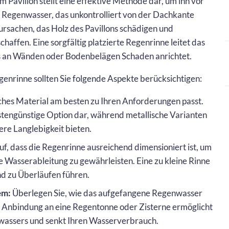
 Pavillon stellt eine effektive Methode dar, um ihn vor
 Regenwasser, das unkontrolliert von der Dachkante
rsachen, das Holz des Pavillons schädigen und
affen. Eine sorgfältig platzierte Regenrinne leitet das
es an Wänden oder Bodenbelägen Schaden anrichtet.
genrinne sollten Sie folgende Aspekte berücksichtigen:
hes Material am besten zu Ihren Anforderungen passt.
kostengünstige Option dar, während metallische Varianten
ere Langlebigkeit bieten.
f, dass die Regenrinne ausreichend dimensioniert ist, um
e Wasserableitung zu gewährleisten. Eine zu kleine Rinne
d zu Überläufen führen.
em:
Überlegen Sie, wie das aufgefangene Regenwasser
te Anbindung an eine Regentonne oder Zisterne ermöglicht
assers und senkt Ihren Wasserverbrauch.