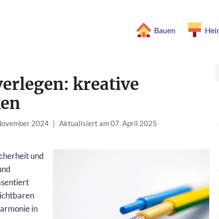
Bauen
Hei
verlegen: kreative
ken
 November 2024
|
Aktualisiert am 07. April 2025
icherheit und
und
äsentiert
ichtbaren
armonie in