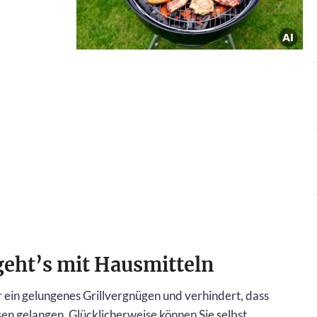
 geht’s mit Hausmitteln
ür ein gelungenes Grillvergnügen und verhindert, dass
n gelangen. Glücklicherweise können Sie selbst