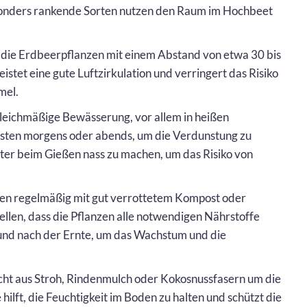
esonders rankende Sorten nutzen den Raum im Hochbeet
e die Erdbeerpflanzen mit einem Abstand von etwa 30 bis
istet eine gute Luftzirkulation und verringert das Risiko
mel.
 gleichmäßige Bewässerung, vor allem in heißen
ten morgens oder abends, um die Verdunstung zu
tter beim Gießen nass zu machen, um das Risiko von
ren regelmäßig mit gut verrottetem Kompost oder
llen, dass die Pflanzen alle notwendigen Nährstoffe
 und nach der Ernte, um das Wachstum und die
icht aus Stroh, Rindenmulch oder Kokosnussfasern um die
lft, die Feuchtigkeit im Boden zu halten und schützt die