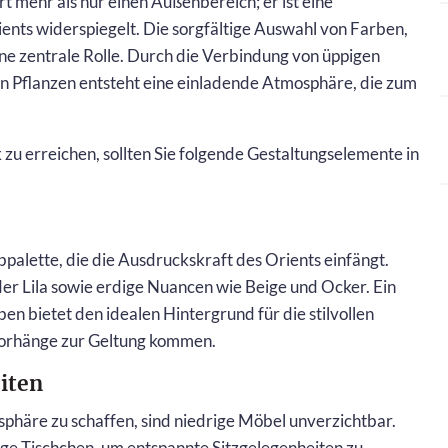
rt mehr als nur einen Außenbereich; er ist eine
ents widerspiegelt. Die sorgfältige Auswahl von Farben,
ine zentrale Rolle. Durch die Verbindung von üppigen
n Pflanzen entsteht eine einladende Atmosphäre, die zum
u erreichen, sollten Sie folgende Gestaltungselemente in
palette, die die Ausdruckskraft des Orients einfängt.
der Lila sowie erdige Nuancen wie Beige und Ocker. Ein
 bietet den idealen Hintergrund für die stilvollen
 Vorhänge zur Geltung kommen.
iten
phäre zu schaffen, sind niedrige Möbel unverzichtbar.
ige Tischchen, um entspannte Sitzgelegenheiten zu