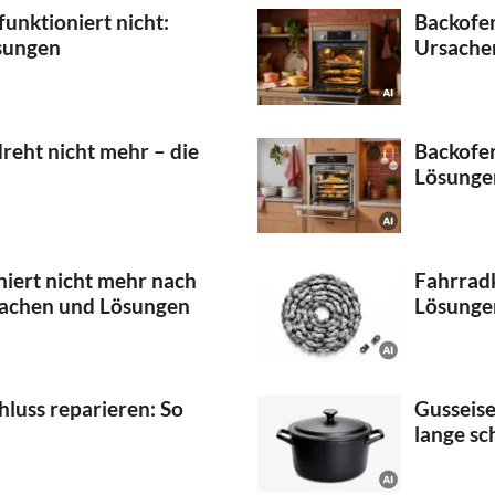
unktioniert nicht:
Backofen
sungen
Ursache
eht nicht mehr – die
Backofen
Lösunge
niert nicht mehr nach
Fahrradk
sachen und Lösungen
Lösunge
luss reparieren: So
Gusseise
lange sc